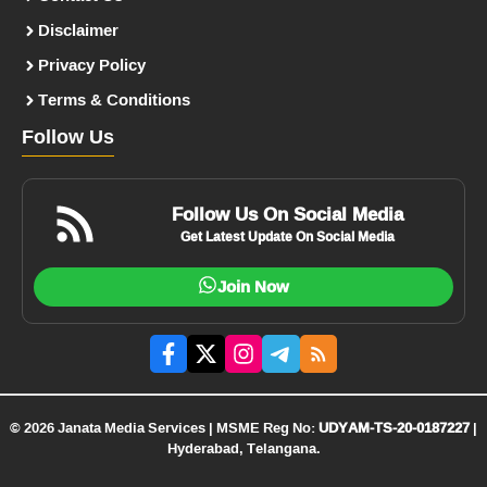
Disclaimer
Privacy Policy
Terms & Conditions
Follow Us
Follow Us On Social Media
Get Latest Update On Social Media
Join Now
© 2026 Janata Media Services | MSME Reg No:
UDYAM-TS-20-0187227
|
Hyderabad, Telangana.