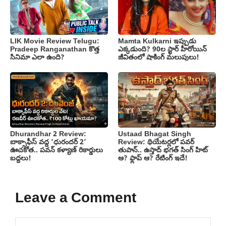
LIK Movie Review Telugu:
Mamta Kulkarni ఇప్పుడు
Pradeep Ranganathan కొత్త
ఎక్కడుంది? 90ల స్టార్ హీరోయిన్
సినిమా ఎలా ఉంది?
జీవితంలో షాకింగ్ మలుపులు!
Dhurandhar 2 Review:
Ustaad Bhagat Singh
బాక్సాఫీస్ వద్ద ‘ధురందర్ 2’
Review: థియేటర్లలో పవర్
ఊచకోత.. పవన్ కళ్యాణ్ రికార్డులు
తుపాన్.. ఉస్తాద్ భగత్ సింగ్ హిట్
బద్దలు!
ఆ? ఫ్లాప్ ఆ? రేటింగ్ ఇదే!
Leave a Comment
Comment