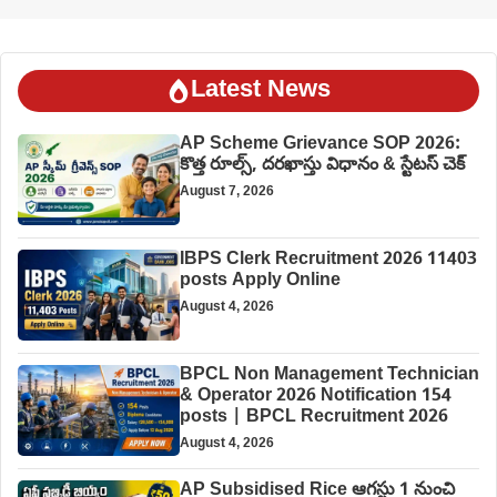
Latest News
AP Scheme Grievance SOP 2026:
కొత్త రూల్స్, దరఖాస్తు విధానం & స్టేటస్ చెక్
August 7, 2026
IBPS Clerk Recruitment 2026 11403
posts Apply Online
August 4, 2026
BPCL Non Management Technician
& Operator 2026 Notification 154
posts | BPCL Recruitment 2026
August 4, 2026
AP Subsidised Rice ఆగస్టు 1 నుంచి