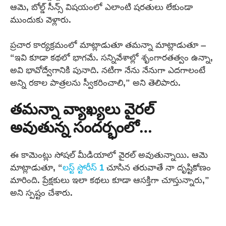
ఆమె, బోల్డ్ సీన్స్ విషయంలో ఎలాంటి షరతులు లేకుండా
ముందుకు వెళ్లారు.
ప్రచార కార్యక్రమంలో మాట్లాడుతూ తమన్నా మాట్లాడుతూ –
“ఇవి కూడా కథలో భాగమే. సన్నివేశాల్లో శృంగారతత్వం ఉన్నా,
అవి భావోద్వేగానికి పునాది. నటిగా నేను నేనుగా ఎదగాలంటే
అన్ని రకాల పాత్రలను స్వీకరించాలి,” అని తెలిపారు.
తమన్నా వ్యాఖ్యలు వైరల్
అవుతున్న సందర్భంలో…
ఈ కామెంట్లు సోషల్ మీడియాలో వైరల్ అవుతున్నాయి. ఆమె
మాట్లాడుతూ, “
లస్ట్ స్టోరీస్ 1
చూసిన తరువాతే నా దృష్టికోణం
మారింది. ప్రేక్షకులు ఇలా కథలు కూడా ఆసక్తిగా చూస్తున్నారు,”
అని స్పష్టం చేశారు.