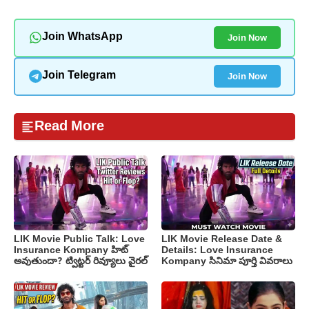
Join Now
Join WhatsApp
Join Now
Join Telegram
Read More
LIK Movie Public Talk: Love
LIK Movie Release Date &
Insurance Kompany హిట్
Details: Love Insurance
అవుతుందా? ట్విట్టర్ రివ్యూలు వైరల్
Kompany సినిమా పూర్తి వివరాలు