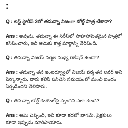
:
Q : లస్ట్ స్టోరీస్ 2లో తమన్నా నిజంగా బోల్డ్ పాత్ర చేశారా?
Ans :
అవును. తమన్నా ఈ సిరీస్‌లో సాహసోపేతమైన పాత్రలో
కనిపించారు, ఇది ఆమెకు కొత్త మార్గాన్ని తెరిచింది.
Q :
తమన్నా విజయ్ వర్మల మధ్య రిలేషన్ ఉందా?
Ans :
తమన్నా తన ఇంటర్వ్యూలో విజయ్ వర్మ తన లవర్ అని
పేర్కొన్నారు. వారు కలిసి పనిచేసే సమయంలో మంచి బంధం
ఏర్పడిందని తెలిపారు.
Q :
తమన్నా బోల్డ్ కంటెంట్‌పై స్పందన ఎలా ఉంది?
Ans :
ఆమె చెప్పింది, ఇవి కూడా కథలో భాగమే. ప్రేక్షకులు
కూడా ఇప్పుడు మారిపోయారు.