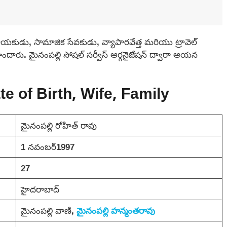
యకుడు, సామాజిక సేవకుడు, వ్యాపారవేత్త మరియు ట్రావెల్
పొందారు. మైనంపల్లి సోషల్ సర్వీస్ ఆర్గనైజేషన్ ద్వారా ఆయన
e of Birth, Wife, Family
మైనంపల్లి రోహిత్ రావు
1 నవంబర్1997
27
హైదరాబాద్
మైనంపల్లి వాణి,
మైనంపల్లి హన్మంతరావు