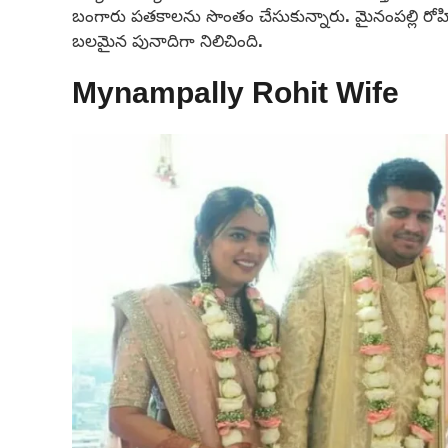
బంగారు పతకాలను సొంతం చేసుకున్నారు. మైనంపల్లి రోహి
బలమైన పునాదిగా నిలిచింది.
Mynampally Rohit Wife