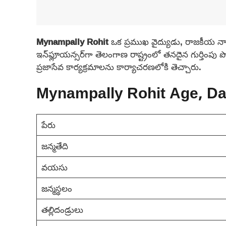
Mynampally Rohit
ఒక ప్రముఖ వైద్యుడు, రాజకీయ నా
ఇన్‌ఫ్లూయన్సర్‌గా తెలంగాణ రాష్ట్రంలో తనదైన గుర్తింపు 
ప్రజాసేవ కార్యక్రమాలను కార్యాచరణలోకి తెచ్చారు.
Mynampally Rohit Age, Dat
పేరు
జన్మతేది
వయసు
జన్మస్థలం
తల్లిదండ్రులు