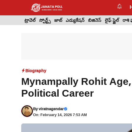
Skip
to
content
ట్రావెల్
స్పోర్ట్స్
జాబ్
ఎడ్యుకేషన్
బిజినెస్
లైఫ్ స్టైల్
రాశి
Biography
Mynampally Rohit Age, D
Political Career
By
viratnagendar
On: February 14, 2026 7:53 AM