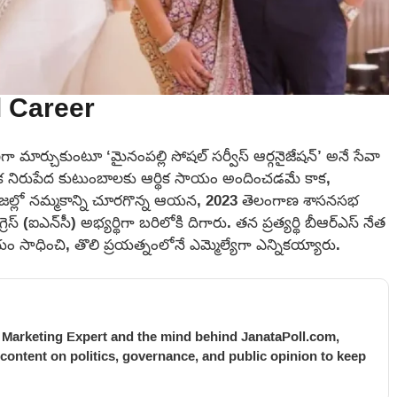
l Career
ా మార్చుకుంటూ ‘మైనంపల్లి సోషల్ సర్వీస్ ఆర్గనైజేషన్’ అనే సేవా
క నిరుపేద కుటుంబాలకు ఆర్థిక సాయం అందించడమే కాక,
్రజల్లో నమ్మకాన్ని చూరగొన్న ఆయన, 2023 తెలంగాణ శాసనసభ
 (ఐఎన్‌సీ) అభ్యర్థిగా బరిలోకి దిగారు. తన ప్రత్యర్థి బీఆర్ఎస్ నేత
జయం సాధించి, తొలి ప్రయత్నంలోనే ఎమ్మెల్యేగా ఎన్నికయ్యారు.
l Marketing Expert and the mind behind JanataPoll.com,
 content on politics, governance, and public opinion to keep