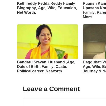
Kethireddy Pedda Reddy Family
Puansh Kami
Biography, Age, Wife, Education,
Upasana Kon
Net Worth.
Family, Pare
More
Bandaru Sravani Husband ,Age,
Daggubati V
Date of Birth, Family, Caste,
Age, Wife, Ed
Political career, Networth
Journey & N
Leave a Comment
Comment