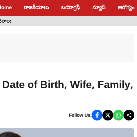
Home
రాజకీయాలు
బయోగ్రఫీ
న్యూస్
ఆరోగ్యం
 ఫలాలు
ate of Birth, Wife, Family,
Follow Us: