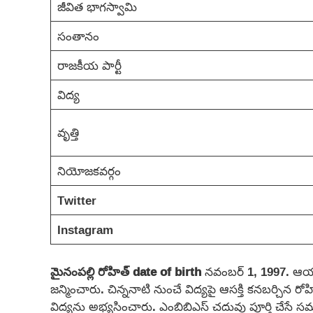
జీవిత భాగస్వామి
సంతానం
రాజకీయ పార్టీ
విద్య
వృత్తి
నియోజకవర్గం
Twitter
Instagram
మైనంపల్లి రోహిత్
date of birth
నవంబర్ 1, 1997. ఆయ
జన్మించారు. చిన్ననాటి నుంచే విద్యపై ఆసక్తి కనబర్చిన రోహిత
విద్యను అభ్యసించారు. ఎంబిబిఎస్ చదువు పూర్తి చేసే 