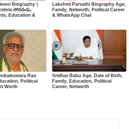
neni Biography |
Lakshmi Parvathi Biography Age,
idela సోదరుడు,
Family, Networth, Political Career
nts, Education &
& WhatsApp Chat
enkateswara Rao
Sridhar Babu Age, Date of Birth,
ucation, Political
Family, Education, Political
et Worth
Career, Networth