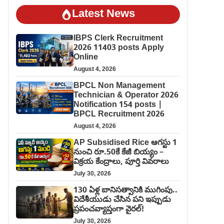
Latest News
IBPS Clerk Recruitment
2026 11403 posts Apply
Online
August 4, 2026
BPCL Non Management
Technician & Operator 2026
Notification 154 posts |
BPCL Recruitment 2026
August 4, 2026
AP Subsidised Rice ఆగస్టు 1
నుంచి రూ.50కే కేజీ బియ్యం –
విక్రయ కేంద్రాలు, పూర్తి వివరాలు
July 30, 2026
130 ఏళ్ల బానిసత్వానికి ముగింపు..
విదేశీయుడు చేసిన పని ఇప్పుడు
ప్రపంచవ్యాప్తంగా వైరల్!
July 30, 2026