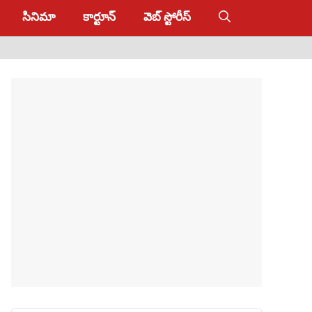
సినిమా
కార్టూన్
వెబ్ స్టోరీస్