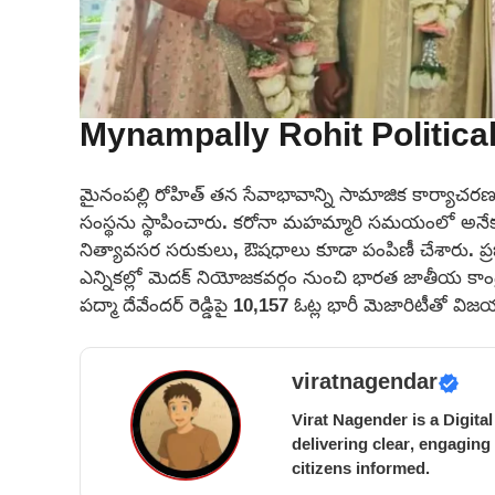
Mynampally Rohit Politica
మైనంపల్లి రోహిత్ తన సేవాభావాన్ని సామాజిక కార్యాచరణగ
సంస్థను స్థాపించారు. కరోనా మహమ్మారి సమయంలో అనే
నిత్యావసర సరుకులు, ఔషధాలు కూడా పంపిణీ చేశారు. ప
ఎన్నికల్లో మెదక్ నియోజకవర్గం నుంచి భారత జాతీయ కాంగ్రెస్
పద్మా దేవేందర్ రెడ్డిపై 10,157 ఓట్ల భారీ మెజారిటీతో వి
viratnagendar
Virat Nagender is a Digita
delivering clear, engaging
citizens informed.