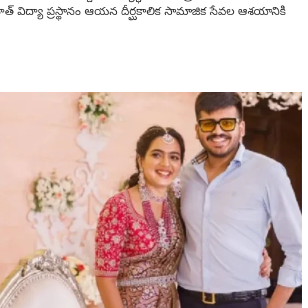
త్ విద్యా ప్రస్థానం ఆయన దీర్ఘకాలిక సామాజిక సేవల ఆశయానికి