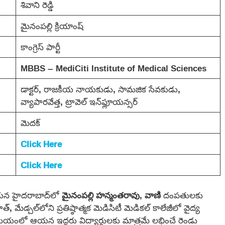
శివాని రెడ్డి
మైనంపల్లి క్రియాంష్
కాంగ్రెస్ పార్టీ
MBBS – MediCiti Institute of Medical Sciences
డాక్టర్, రాజకీయ నాయకుడు, సామజిక సేవకుడు,
వ్యాపారవేత్త, ట్రావెల్ ఇన్‌ఫ్లూయన్సర్
మెదక్
Click Here
Click Here
న హైదరాబాద్‌లో
మైనంపల్లి హన్మంతరావు
,
వాణి
దంపతులకు
్, మేడ్చల్‌లోని ప్రతిష్ఠాత్మక మెడిసిటీ మెడికల్ కాలేజీలో వైద్య
సమయంలో ఆయన ఇద్దరు విద్యార్ధులకు మాత్రమే లభించే రెండు