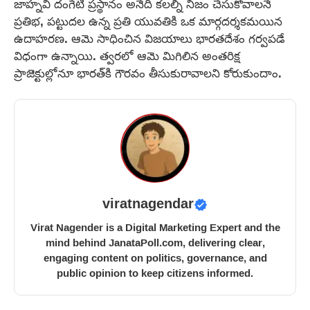
జాహ్నవి దంగేటి ప్రస్థానం అనేది కలల్ని నిజం చేసుకోవాలనే
ప్రతిభ, పట్టుదల ఉన్న ప్రతి యువతికి ఒక మార్గదర్శకమయిన
ఉదాహరణ. ఆమె సాధించిన విజయాలు భారతదేశం గర్వపడే
విధంగా ఉన్నాయి. త్వరలో ఆమె మిగిలిన అంతరిక్ష
ప్రాజెక్టుల్లోనూ భారత్‌కి గౌరవం తీసుకురావాలని కోరుకుందాం.
viratnagendar
Virat Nagender is a Digital Marketing Expert and the
mind behind JanataPoll.com, delivering clear,
engaging content on politics, governance, and
public opinion to keep citizens informed.