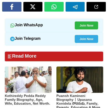
Join Now
Join WhatsApp
Join Now
Join Telegram
Read More
Kethireddy Pedda Reddy
Puansh Kamineni
Family Biography, Age,
Biography | Upasana
Wife, Education, Net Worth.
Konidela సోదరుడు, Family,
Parents, Education & More