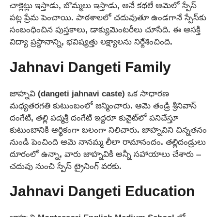
చాక్లెట్లు ఇస్తాడు, బొమ్మలు ఇస్తాడు, అనే కథలే ఆమెలో స్పేస్
పట్ల ప్రేమ పెంచాయి. పాఠశాలలో చదువుతూ ఉండగానే స్పేస్‌కు
సంబంధించిన పుస్తకాలు, డాక్యుమెంటరీలు చూసేది. ఈ ఆసక్తి
విద్యా ప్రస్థానాన్ని, భవిష్యత్తు లక్ష్యాలను నిర్దేశించింది.
Jahnavi Dangeti Family
జాహ్నవి (dangeti jahnavi caste) ఒక సాధారణ
మధ్యతరగతి కుటుంబంలో జన్మించారు. ఆమె తండ్రి శ్రీనివాస్
దంగేటి, తల్లి పద్మశ్రీ దంగేటి ఇద్దరూ కువైట్‌లో పనిచేస్తూ
కుటుంబానికి ఆర్థికంగా బలంగా నిలిచారు. జాహ్నవిని చిన్నతనం
నుండి పెంచింది ఆమె నానమ్మ లీలా రామానందం. తల్లిదండ్రులు
దూరంలో ఉన్నా, వారు జాహ్నవికి అన్నీ సహాయాలు చేశారు –
చదువు నుంచి స్పేస్ ట్రైనింగ్ వరకు.
Jahnavi Dangeti Education