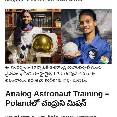
ఈ సందర్భంగా జాహ్నవికి ఉత్తరాంధ్ర యూనివర్సిటీ నుంచి
ప్రశంసలు, మీడియా హైలైట్, LPU తరఫున సహకారం
లభించాయి. ఇది ఆమె కెరీర్‌లో ఓ గొప్ప మలుపు.
Analog Astronaut Training –
Polandలో చంద్రుని మిషన్