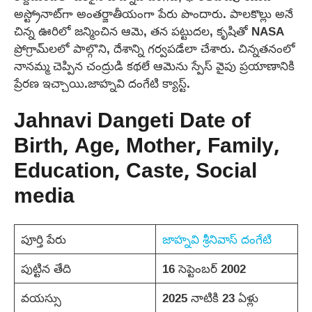
అస్ట్రోనాట్‌గా అంతర్జాతీయంగా పేరు పొందారు. పాలకొల్లు అనే
చిన్న ఊరిలో జన్మించిన ఆమె, తన పట్టుదల, కృషితో NASA
ప్రోగ్రామ్‌లలో పాల్గొని, దేశాన్ని గర్వపడేలా చేశారు. చిన్నతనంలో
నానమ్మ చెప్పిన చంద్రుడి కథలే ఆమెను స్పేస్ వైపు ప్రయాణానికి
ప్రేరణ ఇచ్చాయి.జాహ్నవి దంగేటి క్యాస్ట్.
Jahnavi Dangeti Date of
Birth, Age, Mother, Family,
Education, Caste, Social
media
పూర్తి పేరు
జాహ్నవి శ్రీనివాస్ దంగేటి
పుట్టిన తేది
16 సెప్టెంబర్ 2002
వయస్సు
2025 నాటికి 23 ఏళ్లు