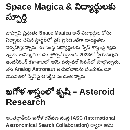
Space Magica & విద్యార్థులకు
స్పూర్తి
జాహ్నవి ప్రస్తుతం Space Magica అనే విద్యార్థుల కోసం
ఏర్పాటు చేసిన స్టార్ట్‌ప్‌లో వైస్ ప్రెసిడెంట్‌గా బాధ్యతలు
నిర్వహిస్తున్నారు. ఈ సంస్థ విద్యార్థులకు స్పేస్ శాస్త్రంపై శిక్షణ
ఇస్తూ, ఆవిష్కరణలను ప్రోత్సహిస్తుంది. 2023లో ప్రియదర్శిని
ఇంజినీరింగ్ కళాశాలలో ఆమె వర్చువల్ సెషన్‌లో పాల్గొన్నారు.
తన Analog Astronaut అనుభవాలను పంచుకుంటూ
యువతలో స్పేస్‌పై ఆసక్తిని పెంచుతున్నారు.
ఖగోళ శాస్త్రంలో కృషి – Asteroid
Research
అంతర్జాతీయ ఖగోళ గవేషణ సంస్థ IASC (International
Astronomical Search Collaboration) ద్వారా ఆమె