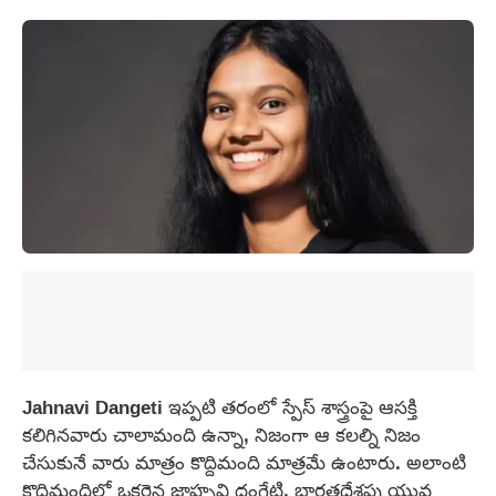
Jahnavi Dangeti ఇప్పటి తరంలో స్పేస్ శాస్త్రంపై ఆసక్తి
కలిగినవారు చాలామంది ఉన్నా, నిజంగా ఆ కలల్ని నిజం
చేసుకునే వారు మాత్రం కొద్దిమంది మాత్రమే ఉంటారు. అలాంటి
కొద్దిమందిలో ఒకరైన జాహ్నవి దంగేటి, భారతదేశపు యువ