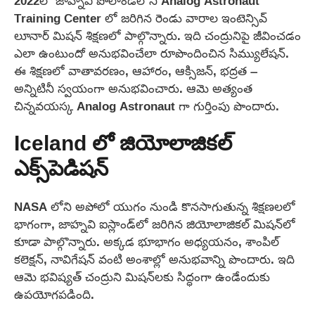
2022లో జాహ్నవి పోలాండ్‌లోని Analog Astronaut
Training Center లో జరిగిన రెండు వారాల ఇంటెన్సివ్
లూనార్ మిషన్ శిక్షణలో పాల్గొన్నారు. ఇది చంద్రునిపై జీవించడం
ఎలా ఉంటుందో అనుభవించేలా రూపొందించిన సిమ్యులేషన్.
ఈ శిక్షణలో వాతావరణం, ఆహారం, ఆక్సిజన్, భద్రత –
అన్నిటినీ స్వయంగా అనుభవించారు. ఆమె అత్యంత
చిన్నవయస్క Analog Astronaut గా గుర్తింపు పొందారు.
Iceland లో జియోలాజికల్
ఎక్స్‌పెడిషన్
NASA లోని అపోలో యుగం నుండి కొనసాగుతున్న శిక్షణలలో
భాగంగా, జాహ్నవి ఐస్లాండ్‌లో జరిగిన జియోలాజికల్ మిషన్‌లో
కూడా పాల్గొన్నారు. అక్కడ భూభాగం అధ్యయనం, శాంపిల్
కలెక్షన్, నావిగేషన్ వంటి అంశాల్లో అనుభవాన్ని పొందారు. ఇది
ఆమె భవిష్యత్ చంద్రుని మిషన్‌లకు సిద్ధంగా ఉండేందుకు
ఉపయోగపడింది.