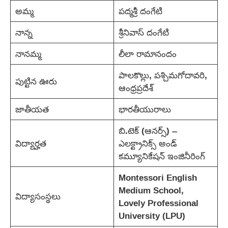
అమ్మ
పద్మశ్రీ దంగేటి
నాన్న
శ్రీనివాస్ దంగేటి
నానమ్మ
లీలా రామానందం
పాలకొల్లు, పశ్చిమగోదావరి,
పుట్టిన ఊరు
ఆంధ్రప్రదేశ్
జాతీయత
భారతీయురాలు
బి.టెక్ (ఆనర్స్) –
విద్యార్హత
ఎలక్ట్రానిక్స్ అండ్
కమ్యూనికేషన్ ఇంజినీరింగ్
Montessori English
Medium School,
విద్యాసంస్థలు
Lovely Professional
University (LPU)