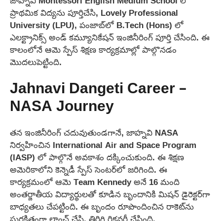
జాహ్నవి Montessori English Medium School లో
ప్రాథమిక విద్యను పూర్తిచేసి, Lovely Professional
University (LPU), పంజాబ్‌లో B.Tech (Hons) లో
ఎలక్ట్రానిక్స్ అండ్ కమ్యూనికేషన్ ఇంజినీరింగ్ పూర్తి చేసింది. ఈ
కాలంలోనే ఆమె స్పేస్ శిక్షణ కార్యక్రమాల్లో పాల్గొనడం
మొదలుపెట్టింది.
Jahnavi Dangeti Career –
NASA Journey
తన ఇంజినీరింగ్ చదువుతుండగానే, జాహ్నవి NASA
నిర్వహించిన International Air and Space Program
(IASP) లో పాల్గొనే అవకాశం దక్కించుకుంది. ఈ శిక్షణ
అమెరికాలోని కెన్నెడీ స్పేస్ సెంటర్‌లో జరిగింది. ఈ
కార్యక్రమంలో ఆమె Team Kennedy అనే 16 మంది
అంతర్జాతీయ విద్యార్థులతో కూడిన బృందానికి మిషన్ డైరెక్టర్‌గా
బాధ్యతలు చేపట్టింది. ఈ బృందం రూపొందించిన రాకెట్‌ను
సురక్షితంగా లాంచ్ చేసి, తిరిగి రికవరీ చేసింది.