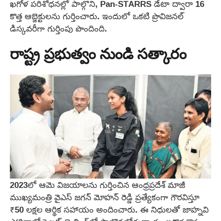
ఖగోళ పరిశోధనల్లో పాల్గొని, Pan-STARRS డేటా ద్వారా 16
కొత్త ఆబ్జెక్టులను గుర్తించారు. ఇందులో ఒకటి ప్రొవిజనల్
డిస్కవరీగా గుర్తింపు పొందింది.
రాష్ట్ర ప్రభుత్వం నుండి సత్కారం
2023లో ఆమె విజయాలను గుర్తించిన ఆంధ్రప్రదేశ్ మాజీ
ముఖ్యమంత్రి వైఎస్ జగన్ మోహన్ రెడ్డి ప్రత్యేకంగా గౌరవిస్తూ
₹50 లక్షల ఆర్థిక సహాయం అందించారు. ఈ నిధులతో జాహ్నవి