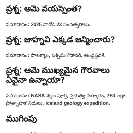
ప్రశ్న: ఆమె వయస్సెంత?
సమాధానం
:
2025 నాటికి 23 సంవత్సరాలు.
ప్రశ్న: జాహ్నవి ఎక్కడ జన్మించారు?
సమాధానం
:
పాలకొల్లు, పశ్చిమగోదావరి, ఆంధ్రప్రదేశ్.
ప్రశ్న: ఆమె ముఖ్యమైన గౌరవాలు
ఏవైనా ఉన్నాయా?
సమాధానం
:
NASA శిక్షణ పూర్తి, ప్రభుత్వ సత్కారం, ₹50 లక్షల
ప్రోత్సాహక నిధులు, Iceland geology expedition.
ముగింపు