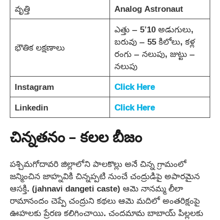
వృత్తి
Analog Astronaut
ఎత్తు – 5’10 అడుగులు,
బరువు – 55 కిలోలు, కళ్ల
భౌతిక లక్షణాలు
రంగు – నలుపు, జుట్టు –
నలుపు
Instagram
Click Here
Linkedin
Click Here
చిన్నతనం – కలల బీజం
పశ్చిమగోదావరి జిల్లాలోని పాలకొల్లు అనే చిన్న గ్రామంలో
జన్మించిన జాహ్నవికి చిన్నప్పటి నుంచే చంద్రుడిపై అపారమైన
ఆసక్తి. (jahnavi dangeti caste) ఆమె నానమ్మ లీలా
రామానందం చెప్పే చంద్రుని కథలు ఆమె మదిలో అంతరిక్షంపై
ఊహలకు ప్రేరణ కలిగించాయి. చందమామ బాబాయ్ పిల్లలకు