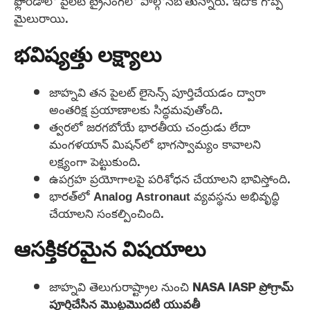
ఫ్లోరిడాలో పైలట్ ట్రైనింగ్‌లో పాల్గొనబోతున్నారు. ఇదొక గొప్ప
మైలురాయి.
భవిష్యత్తు లక్ష్యాలు
జాహ్నవి తన పైలట్ లైసెన్స్ పూర్తిచేయడం ద్వారా
అంతరిక్ష ప్రయాణాలకు సిద్ధమవుతోంది.
త్వరలో జరగబోయే భారతీయ చంద్రుడు లేదా
మంగళయాన్ మిషన్‌లో భాగస్వామ్యం కావాలని
లక్ష్యంగా పెట్టుకుంది.
ఉపగ్రహ ప్రయోగాలపై పరిశోధన చేయాలని భావిస్తోంది.
భారత్‌లో Analog Astronaut వ్యవస్థను అభివృద్ధి
చేయాలని సంకల్పించింది.
ఆసక్తికరమైన విషయాలు
జాహ్నవి తెలుగురాష్ట్రాల నుంచి
NASA IASP ప్రోగ్రామ్
పూర్తిచేసిన మొట్టమొదటి యువతీ