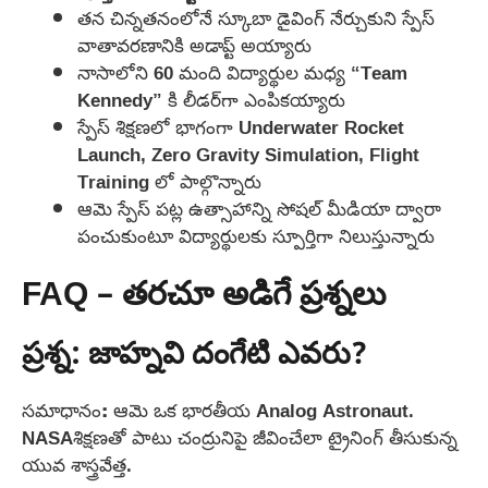
తన చిన్నతనంలోనే స్కూబా డైవింగ్ నేర్చుకుని స్పేస్
వాతావరణానికి అడాప్ట్ అయ్యారు
నాసాలోని 60 మంది విద్యార్థుల మధ్య “Team
Kennedy” కి లీడర్‌గా ఎంపికయ్యారు
స్పేస్ శిక్షణలో భాగంగా Underwater Rocket
Launch, Zero Gravity Simulation, Flight
Training లో పాల్గొన్నారు
ఆమె స్పేస్ పట్ల ఉత్సాహాన్ని సోషల్ మీడియా ద్వారా
పంచుకుంటూ విద్యార్థులకు స్పూర్తిగా నిలుస్తున్నారు
FAQ – తరచూ అడిగే ప్రశ్నలు
ప్రశ్న: జాహ్నవి దంగేటి ఎవరు?
సమాధానం
:
ఆమె ఒక భారతీయ Analog Astronaut.
NASAశిక్షణతో పాటు చంద్రునిపై జీవించేలా ట్రైనింగ్ తీసుకున్న
యువ శాస్త్రవేత్త.