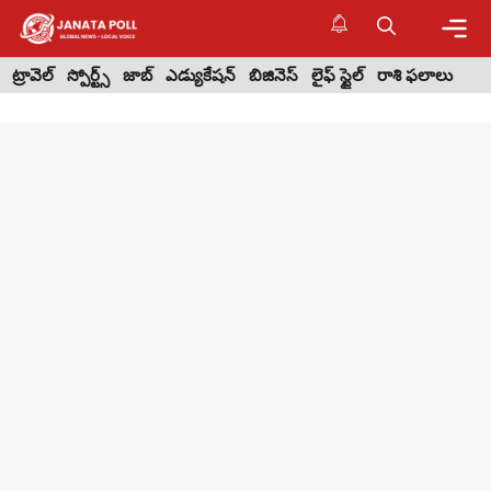
Skip
to
content
Me
ట్రావెల్
స్పోర్ట్స్
జాబ్
ఎడ్యుకేషన్
బిజినెస్
లైఫ్ స్టైల్
రాశి ఫలాలు