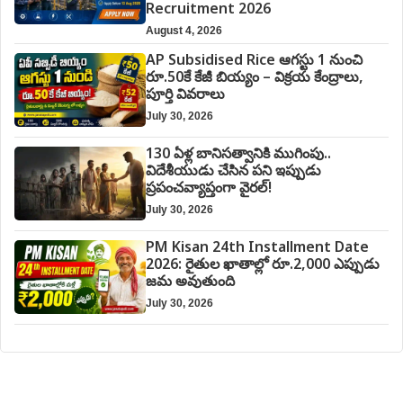
Recruitment 2026
August 4, 2026
AP Subsidised Rice ఆగస్టు 1 నుంచి
రూ.50కే కేజీ బియ్యం – విక్రయ కేంద్రాలు,
పూర్తి వివరాలు
July 30, 2026
130 ఏళ్ల బానిసత్వానికి ముగింపు..
విదేశీయుడు చేసిన పని ఇప్పుడు
ప్రపంచవ్యాప్తంగా వైరల్!
July 30, 2026
PM Kisan 24th Installment Date
2026: రైతుల ఖాతాల్లో రూ.2,000 ఎప్పుడు
జమ అవుతుంది
July 30, 2026