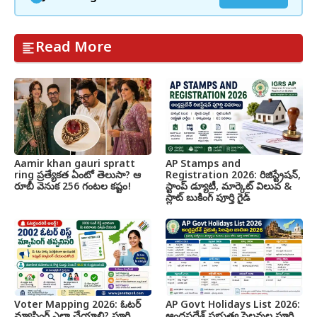
Read More
Aamir khan gauri spratt
AP Stamps and
ring ప్రత్యేకత ఏంటో తెలుసా? ఆ
Registration 2026: రిజిస్ట్రేషన్,
రూబీ వెనుక 256 గంటల కష్టం!
స్టాంప్ డ్యూటీ, మార్కెట్ విలువ &
స్లాట్ బుకింగ్ పూర్తి గైడ్
Voter Mapping 2026: ఓటర్
AP Govt Holidays List 2026:
మ్యాపింగ్ ఎలా చేయాలి? పూర్తి
ఆంధ్రప్రదేశ్ ప్రభుత్వ సెలవుల పూర్తి