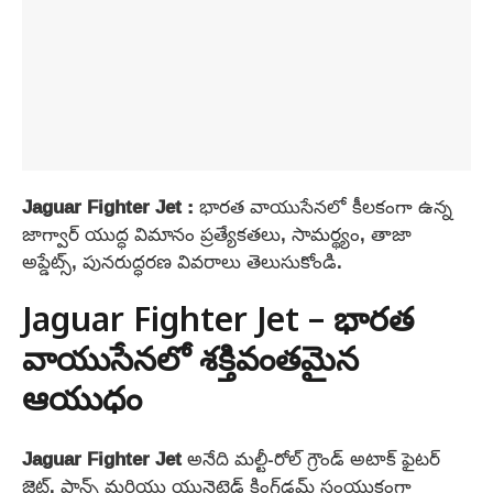
Jaguar Fighter Jet :
భారత వాయుసేనలో కీలకంగా ఉన్న
జాగ్వార్ యుద్ధ విమానం ప్రత్యేకతలు, సామర్థ్యం, తాజా
అప్డేట్స్, పునరుద్ధరణ వివరాలు తెలుసుకోండి.
Jaguar Fighter Jet – భారత
వాయుసేనలో శక్తివంతమైన
ఆయుధం
Jaguar Fighter Jet
అనేది మల్టీ-రోల్ గ్రౌండ్ అటాక్ ఫైటర్
జెట్. ఫ్రాన్స్‌ మరియు యునైటెడ్ కింగ్‌డమ్ సంయుక్తంగా