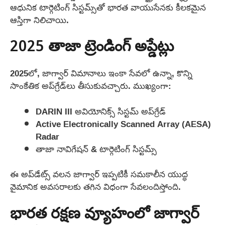
ఆధునిక టార్గెటింగ్ సిస్టమ్స్‌తో భారత వాయుసేనకు కీలకమైన
ఆస్తిగా నిలిచాయి.
2025 తాజా ట్రెండింగ్ అప్డేట్లు
2025లో, జాగ్వార్ విమానాలు ఇంకా సేవలో ఉన్నా, కొన్ని
సాంకేతిక అప్‌గ్రేడ్‌లు తీసుకువచ్చారు. ముఖ్యంగా:
DARIN III అవియోనిక్స్ సిస్టమ్ అప్‌గ్రేడ్
Active Electronically Scanned Array (AESA)
Radar
తాజా నావిగేషన్ & టార్గెటింగ్ సిస్టమ్స్
ఈ అప్‌డేట్స్ వలన జాగ్వార్ ఇప్పటికీ సమకాలీన యుద్ధ
వైమానిక అవసరాలకు తగిన విధంగా సేవలందిస్తోంది.
భారత రక్షణ వ్యూహంలో జాగ్వార్