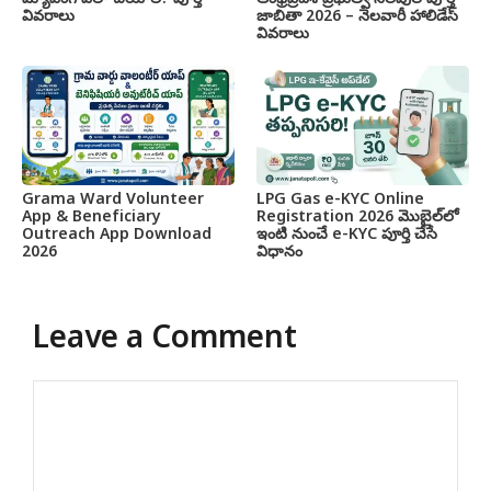
వివరాలు
జాబితా 2026 – నెలవారీ హాలిడేస్
వివరాలు
Grama Ward Volunteer
LPG Gas e-KYC Online
App & Beneficiary
Registration 2026 మొబైల్‌లో
Outreach App Download
ఇంటి నుంచే e-KYC పూర్తి చేసే
2026
విధానం
Leave a Comment
Comment