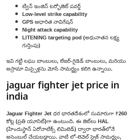
ట్విన్ ఇంజిన్‌ టర్బోజెట్ పవర్డ్
Low-level strike capability
GPS ఆధారిత నావిగేషన్
Night attack capability
LITENING targeting pod (అధునాతన లక్ష్య
గుర్తింపు)
ఇవి గట్టి లఘు బాంబులు, లేజర్-గైడెడ్ బాంబులు, మరియు
అస్రామా మిస్సైళ్లను మోసే సామర్థ్యం కలిగి ఉన్నాయి.
jaguar fighter jet price in
india
Jaguar Fighter Jet ధర భారతదేశంలో సుమారుగా ₹260
కోట్ల (ప్రతి యూనిట్)గా ఉంటుంది. ఈ జెట్‌లు HAL
(హిందుస్థాన్ ఏరోనాటిక్స్ లిమిటెడ్) ద్వారా భారత్‌లోనే
అసెంబుల్ చేయబడ్డాయి. వాటి లో-లెవెల్ స్ట్రైక్ సామర్థ్యం,