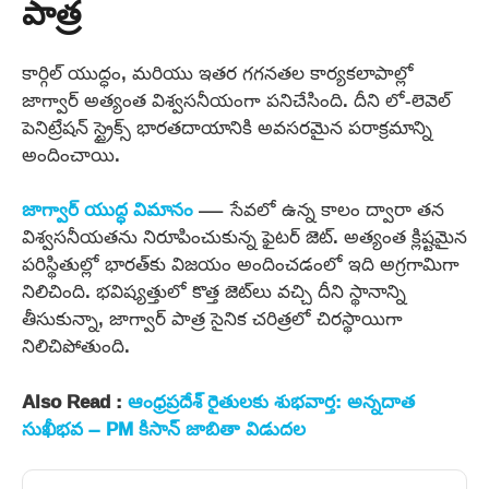
పాత్ర
కార్గిల్ యుద్ధం, మరియు ఇతర గగనతల కార్యకలాపాల్లో
జాగ్వార్ అత్యంత విశ్వసనీయంగా పనిచేసింది. దీని లో-లెవెల్
పెనిట్రేషన్ స్ట్రైక్స్ భారతదాయానికి అవసరమైన పరాక్రమాన్ని
అందించాయి.
జాగ్వార్ యుద్ధ విమానం
— సేవలో ఉన్న కాలం ద్వారా తన
విశ్వసనీయతను నిరూపించుకున్న ఫైటర్ జెట్. అత్యంత క్లిష్టమైన
పరిస్థితుల్లో భారత్‌కు విజయం అందించడంలో ఇది అగ్రగామిగా
నిలిచింది. భవిష్యత్తులో కొత్త జెట్‌లు వచ్చి దీని స్థానాన్ని
తీసుకున్నా, జాగ్వార్ పాత్ర సైనిక చరిత్రలో చిరస్థాయిగా
నిలిచిపోతుంది.
Also Read :
ఆంధ్రప్రదేశ్‌ రైతులకు శుభవార్త: అన్నదాత
సుఖీభవ – PM కిసాన్ జాబితా విడుదల