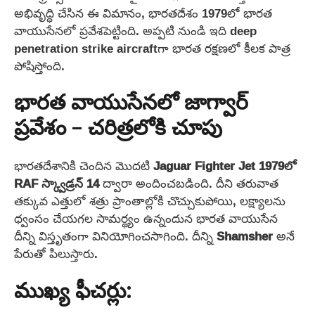
అభివృద్ధి చేసిన ఈ విమానం, భారతదేశం 1979లో భారత
వాయుసేనలో ప్రవేశపెట్టింది. అప్పటి నుండి ఇది deep
penetration strike aircraftగా భారత రక్షణలో కీలక పాత్ర
పోషిస్తోంది.
భారత వాయుసేనలో జాగ్వార్
ప్రవేశం – చరిత్రలోకి చూపు
భారతదేశానికి చెందిన మొదటి
Jaguar Fighter Jet
1979లో
RAF స్క్వాడ్రన్ 14
ద్వారా అందించబడింది. దీని తరువాత
తక్కువ ఎత్తులో శత్రు ప్రాంతాల్లోకి చొచ్చుకుపోయి, లక్ష్యాలను
ధ్వంసం చేయగల సామర్థ్యం ఉన్నందున భారత వాయుసేన
దీన్ని విస్తృతంగా వినియోగించసాగింది. దీన్ని
Shamsher
అనే
పేరుతో పిలుస్తారు.
ముఖ్య ఫీచర్లు: