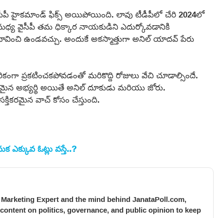
పీ హైకమాండ్ ఫిక్స్ అయిపోయింది. లావు టీడీపీలో చేరి 2024లో
మధ్య వైసీపీ తమ ధిక్కార నాయకుడిని ఎదుర్కోవడానికి
 భావించి ఉండవచ్చు. అందుకే అకస్మాత్తుగా అనిల్ యాదవ్ పేరు
కంగా ప్రకటించకపోవడంతో మరికొద్ది రోజులు వేచి చూడాల్సిందే.
మైన అభ్యర్థి అయితే అనిల్ దూకుడు మరియు జోరు.
్తికరమైన వాచ్ కోసం చేస్తుంది.
 ఎక్కువ ఓట్లు వస్తే..?
l Marketing Expert and the mind behind JanataPoll.com,
 content on politics, governance, and public opinion to keep