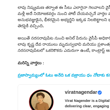
లావు నిష్క్రమణ తర్వాత ఈ సీటు ఎలాగైనా గెలవాలని వైసీ
మళ్లీ అదే నియోజకవర్గం నుంచి పోటీ చేయవచ్చనే వార్తల 
అనుభవజ్ఞుడైన, భీకరమైన అభ్యర్థిని ఇక్కడ నిలబెట్టాలని
తెరపైకి వచ్చింది.
అయితే నరసరావుపేట నుంచి అనిల్ పేరును వైసీపీ అధికారి
లావు కృష్ణ దేవ రాయులు మృదుస్వభావి మరియు ప్రశాంత
నరసరావుపేటలో ఒకరికొకరు ఎదురుగా ఉంటే, కాంట్రాస్ట్ ఆసక
మరిన్ని వార్తలు
:
ప్రజాస్వామ్యంలో ఓటు అనేది ఒక వజ్రాయు ధం నోటాకు కనుక
viratnagendar
Virat Nagender is a Digita
delivering clear, engaging