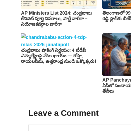
AP Ministers List 2024: చంద్రబాబు
తెలంగాణలో 999 
కేబినెట్ పూర్తి వివరాలు, పార్టీ వారీగా –
రెడ్డి ప్లాన్‌కు బ
నియోజకవర్గాల వారీగా
చంద్రబాబు షాకింగ్ నిర్ణయం: 4 టీడీపీ
ఎమ్మెల్యేలపై వేటు ఖాయం — కోస్తా,
రాయలసీమ, ఉత్తరాంధ్ర నుండి ఒక్కొక్కరు!
AP Panchaya
ఏపీలో పంచాయతీ
తేదీలు
Leave a Comment
Comment