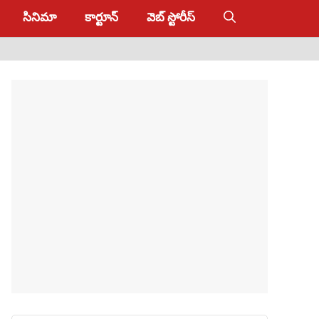
సినిమా
కార్టూన్
వెబ్ స్టోరీస్