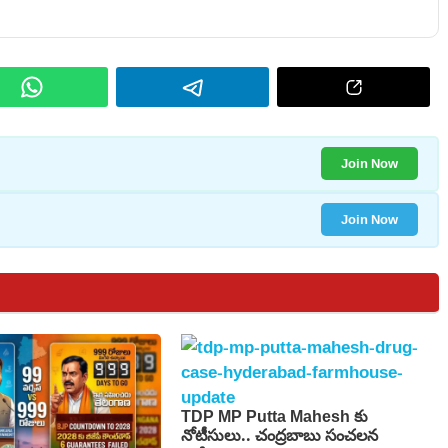
Join Now
Join Now
TDP MP Putta Mahesh కు
నోటీసులు.. చంద్రబాబు సంచలన