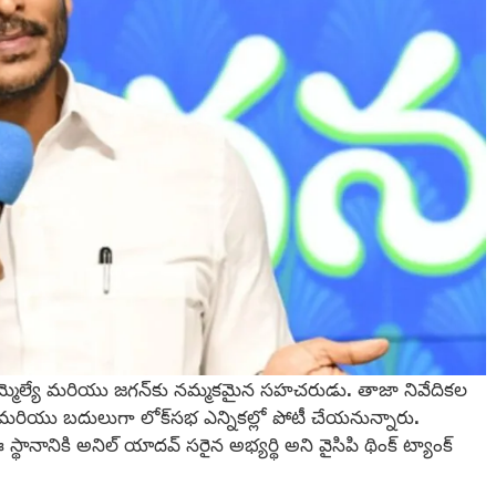
గ్ ఎమ్మెల్యే మరియు జగన్‌కు నమ్మకమైన సహచరుడు. తాజా నివేదికల
్వరు మరియు బదులుగా లోక్‌సభ ఎన్నికల్లో పోటీ చేయనున్నారు.
ానికి అనిల్ యాదవ్ సరైన అభ్యర్థి అని వైసిపి థింక్ ట్యాంక్