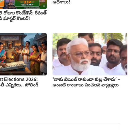
ఆదేశాలు!
రోజుల కౌంట్‌డౌన్: రేవంత్
ీజేపీ మాస్టర్ కౌంటర్!
t Elections 2026:
‘నాకు బెయిల్ రాకుండా కుట్ర చేశారు’ –
 ఎన్నికలు.. పోలింగ్
అంబటి రాంబాబు సంచలన వ్యాఖ్యలు