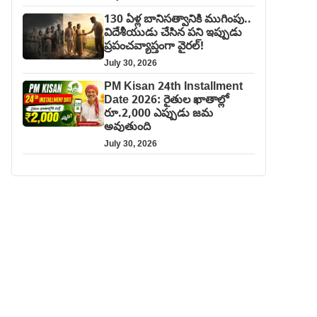
130 ఏళ్ల బానిసత్వానికి ముగింపు..
విదేశీయుడు చేసిన పని ఇప్పుడు
ప్రపంచవ్యాప్తంగా వైరల్!
July 30, 2026
PM Kisan 24th Installment
Date 2026: రైతుల ఖాతాల్లో
రూ.2,000 ఎప్పుడు జమ
అవుతుంది
July 30, 2026