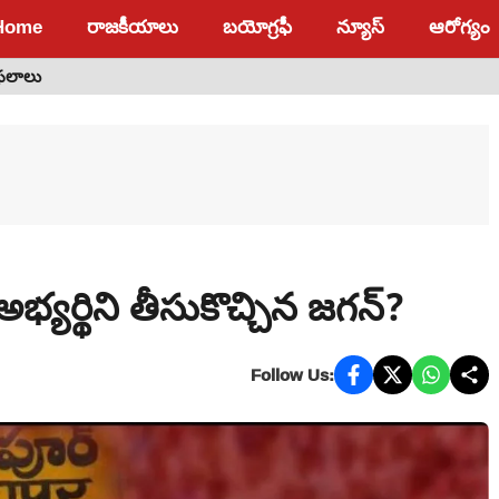
Home
రాజకీయాలు
బయోగ్రఫీ
న్యూస్
ఆరోగ్యం
 ఫలాలు
యర్థిని తీసుకొచ్చిన జగన్?
Follow Us: