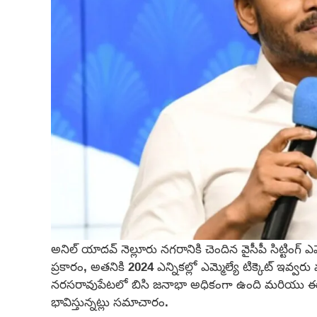
అనిల్ యాదవ్ నెల్లూరు నగరానికి చెందిన వైసీపీ సిట్టిం
ప్రకారం, అతనికి 2024 ఎన్నికల్లో ఎమ్మెల్యే టిక్కెట్ ఇవ
నరసరావుపేటలో బిసి జనాభా అధికంగా ఉంది మరియు ఈ స్థాన
భావిస్తున్నట్లు సమాచారం.