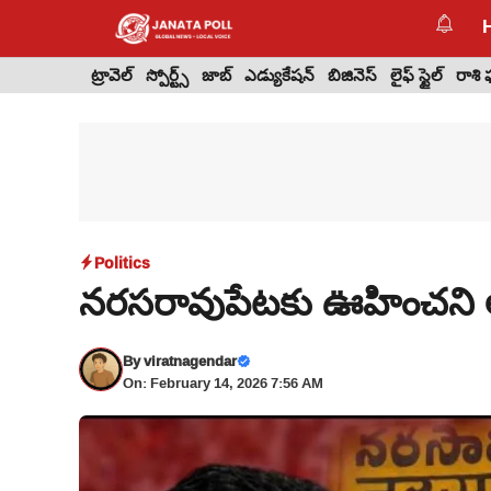
Skip
to
content
ట్రావెల్
స్పోర్ట్స్
జాబ్
ఎడ్యుకేషన్
బిజినెస్
లైఫ్ స్టైల్
రాశి
Politics
నరసరావుపేటకు ఊహించని అభ్
By
viratnagendar
On: February 14, 2026 7:56 AM