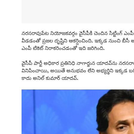
నరసరావుపేట నియోజకవర్గం వైసీపీకి చెందిన సిట్టింగ్ ఎంపీ
వీడడంతో ప్రజల దృష్టిని ఆకర్షించింది. ఇక్కడ నుంచి బీసీ అ
ఎంపీ టికెట్ నిరాకరించడంతో ఇది జరిగింది.
వైసీపీ పార్టీ అధికార ప్రతినిధి నాగార్జున యాదవ్‌ను న
వినిపించాయి, అయితే అనుభవం లేని అభ్యర్థిని ఇక్కడ బ
కాదు అనిల్ కుమార్ యాదవ్.