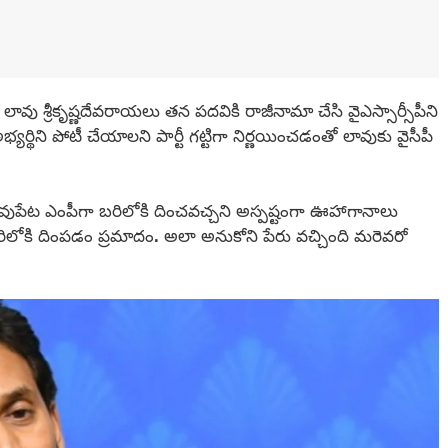
 లావు శ్రీకృష్ణదేవరాయలు తన పదవికి రాజీనామా చేసి వైఎస్సార్సీపీని
భ్యర్థిని పోటీ చేయాలని పార్టీ గట్టిగా నిర్ణయించడంతో లావుకు వైసీపీ
రసరావుపేట ఎంపీగా బరిలోకి దించవచ్చని అస్పష్టంగా ఊహాగానాలు
రిలోకి దింపడం ప్రమాదం. అలా అనుకోని పేరు వచ్చింది మరెవరో