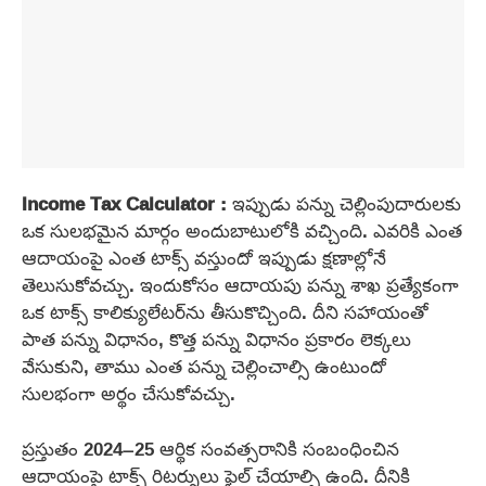
Income Tax Calculator :
ఇప్పుడు పన్ను చెల్లింపుదారులకు
ఒక సులభమైన మార్గం అందుబాటులోకి వచ్చింది. ఎవరికి ఎంత
ఆదాయంపై ఎంత టాక్స్ వస్తుందో ఇప్పుడు క్షణాల్లోనే
తెలుసుకోవచ్చు. ఇందుకోసం ఆదాయపు పన్ను శాఖ ప్రత్యేకంగా
ఒక టాక్స్ కాలిక్యులేటర్‌ను తీసుకొచ్చింది. దీని సహాయంతో
పాత పన్ను విధానం, కొత్త పన్ను విధానం ప్రకారం లెక్కలు
వేసుకుని, తాము ఎంత పన్ను చెల్లించాల్సి ఉంటుందో
సులభంగా అర్థం చేసుకోవచ్చు.
ప్రస్తుతం 2024–25 ఆర్థిక సంవత్సరానికి సంబంధించిన
ఆదాయంపై టాక్స్ రిటర్నులు ఫైల్ చేయాల్సి ఉంది. దీనికి