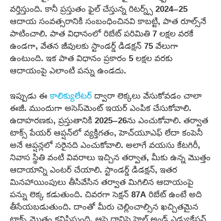
వర్తిస్తుంది. కానీ ప్రస్తుతం ఫైల్ చేస్తున్న రిటర్న్స్ 2024–25
ఆదాయ సంవత్సరానికి సంబంధించినవి కాబట్టి, పాత రూల్స్‌నే
పాటించాలి. పాత విధానంలో రిబేట్ పరిమితి 7 లక్షల వరకే
ఉండగా, వేతన జీవులకు స్టాండర్డ్ డిడక్షన్ 75 వేలుగా
ఉంటుంది. ఇక పాత విధానం ప్రకారం 5 లక్షల వరకు
ఆదాయంపై ఎలాంటి పన్ను ఉండదు.
ఇప్పుడు ఈ
కాలిక్యులేటర్
ద్వారా లెక్కలు వేసుకోవడం చాలా
ఈజీ. ముందుగా అసెస్‌మెంట్ ఇయర్ ఎంపిక చేసుకోవాలి.
ఉదాహరణకు, ప్రస్తుతానికి 2025–26ను ఎంచుకోవాలి. తర్వాత
టాక్స్ పేయర్ ఆప్షన్‌లో వ్యక్తిగతం, హెచ్‌యూఎఫ్ లేదా కంపెనీ
అనే ఆప్షన్లలో సరైనది ఎంచుకోవాలి. అలాగే వయసు కేటగిరీ,
నివాస స్థితి వంటి వివరాలు ఇచ్చిన తర్వాత, మీకు ఉన్న మొత్తం
ఆదాయాన్ని ఎంటర్ చేయాలి. స్టాండర్డ్ డిడక్షన్, ఇతర
మినహాయింపులు తీసివేసిన తర్వాత మిగిలిన ఆదాయంపై
పన్ను లెక్క కడుతుంది. చివరగా సెక్షన్ 87A రిబేట్ ఉంటే అది
తీసేయబడుతుంది. దాంతో మీరు చెల్లించాల్సిన ఖచ్చితమైన
టాక్స్ మొత్తం కనిపిస్తుంది. ఆపై దానిపై హెల్త్ అండ్ ఎడ్యుకేషన్