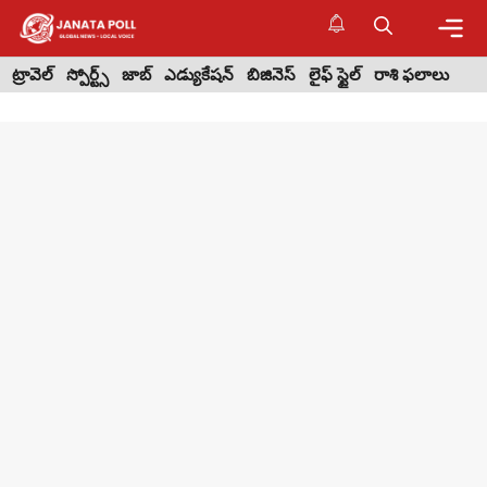
Skip
to
content
Me
ట్రావెల్
స్పోర్ట్స్
జాబ్
ఎడ్యుకేషన్
బిజినెస్
లైఫ్ స్టైల్
రాశి ఫలాలు