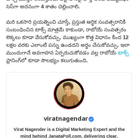
సెస్‌గా అదనంగా 4 శాతం చెల్లించాలి.
మరి ఒకసారి ప్రయత్నించి చూస్తే, ప్రస్తుత ఆర్థిక సంవత్సరానికి
సంబంధించిన టాక్స్ మాత్రమే కాకుండా, రాబోయే సంవత్సరం
లెక్కలు కూడా వేసుకోవచ్చు. ముఖ్యంగా కొత్త విధానం కింద 12
లక్షల వరకు ఎలాంటి పన్ను ఉండదని అర్థం చేసుకోవచ్చు. ఇలా
ముందుగానే అవగాహన ఏర్పరుచుకోవడం వల్ల రాబోయే
టాక్స్
ప్లానింగ్‌లో కూడా సౌలభ్యం కలుగుతుంది.
viratnagendar
Virat Nagender is a Digital Marketing Expert and the
mind behind JanataPoll.com, delivering clear,