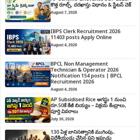
కొత్త రూల్స్, దరఖాస్తు విధానం & స్టేటస్ చెక్
August 7, 2026
IBPS Clerk Recruitment 2026
11403 posts Apply Online
August 4, 2026
BPCL Non Management
Technician & Operator 2026
Notification 154 posts | BPCL
Recruitment 2026
August 4, 2026
AP Subsidised Rice ఆగస్టు 1 నుంచి
రూ.50కే కేజీ బియ్యం – విక్రయ కేంద్రాలు,
పూర్తి వివరాలు
July 30, 2026
130 ఏళ్ల బానిసత్వానికి ముగింపు..
విదేశీయుడు చేసిన పని ఇప్పుడు