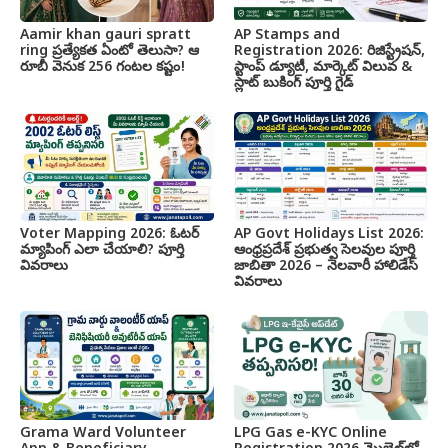
Aamir khan gauri spratt
AP Stamps and
ring ప్రత్యేకత ఏంటో తెలుసా? ఆ
Registration 2026: రిజిస్ట్రేషన్,
రూబీ వెనుక 256 గంటల కష్టం!
స్టాంప్ డ్యూటీ, మార్కెట్ విలువ &
స్లాట్ బుకింగ్ పూర్తి గైడ్
Voter Mapping 2026: ఓటర్
AP Govt Holidays List 2026:
మ్యాపింగ్ ఎలా చేయాలి? పూర్తి
ఆంధ్రప్రదేశ్ ప్రభుత్వ సెలవుల పూర్తి
వివరాలు
జాబితా 2026 – నెలవారీ హాలిడేస్
వివరాలు
Grama Ward Volunteer
LPG Gas e-KYC Online