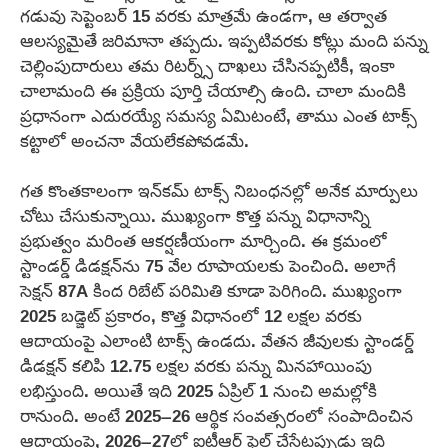
గడువు సెప్టెంబర్ 15 వరకు మాత్రమే ఉండగా, ఆ తర్వాత
ఆలస్యమైతే జరిమానా తప్పదు. ఇప్పటివరకు కోట్లు మంది పన్ను
చెల్లింపుదారులు తమ రిటర్న్స్ దాఖలు చేసినప్పటికీ, ఇంకా
చాలామంది ఈ ప్రక్రియ పూర్తి చేయాల్సి ఉంది. చాలా మందికి
ప్రధానంగా ఎదురయ్యే సమస్య ఏమిటంటే, తాము ఎంత టాక్స్
కట్టాలో అంచనా వేయలేకపోవడమే.
గత కొంతకాలంగా ఇన్‌కమ్ టాక్స్ నిబంధనల్లో అనేక మార్పులు
చోటు చేసుకున్నాయి. ముఖ్యంగా కొత్త పన్ను విధానాన్ని
ప్రభుత్వం మరింత ఆకర్షణీయంగా మార్చింది. ఈ క్రమంలో
స్టాండర్డ్ డిడక్షన్‌ను 75 వేల రూపాయలకు పెంచింది. అలాగే
సెక్షన్ 87A కింద రిబేట్ పరిమితి కూడా పెరిగింది. ముఖ్యంగా
2025 బడ్జెట్ ప్రకారం, కొత్త విధానంలో 12 లక్షల వరకు
ఆదాయంపై ఎలాంటి టాక్స్ ఉండదు. వేతన జీవులకు స్టాండర్డ్
డిడక్షన్ కలిపి 12.75 లక్షల వరకు పన్ను మినహాయింపు
లభిస్తుంది. అయితే ఇది 2025 ఏప్రిల్ 1 నుంచి అమల్లోకి
రానుంది. అంటే 2025–26 ఆర్థిక సంవత్సరంలో సంపాదించిన
ఆదాయంపై, 2026–27లో ఐటీఆర్ ఫైల్ చేసేటప్పుడు ఇది