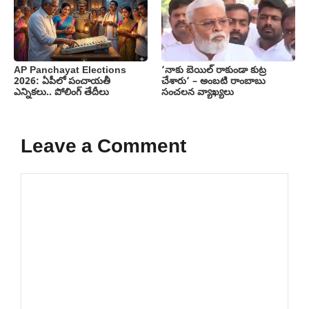
AP Panchayat Elections
‘నాకు బెయిల్ రాకుండా కుట్ర
2026: ఏపీలో పంచాయతీ
చేశారు’ – అంబటి రాంబాబు
ఎన్నికలు.. పోలింగ్ తేదీలు
సంచలన వ్యాఖ్యలు
Leave a Comment
Comment