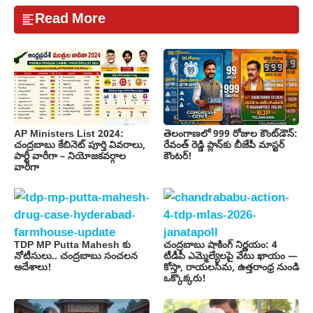
Read More
AP Ministers List 2024:
తెలంగాణలో 999 రోజుల కౌంట్‌డౌన్:
చంద్రబాబు కేబినెట్ పూర్తి వివరాలు,
రేవంత్ రెడ్డి ప్లాన్‌కు బీజేపీ మాస్టర్
పార్టీ వారీగా – నియోజకవర్గాల
కౌంటర్!
వారీగా
TDP MP Putta Mahesh కు
చంద్రబాబు షాకింగ్ నిర్ణయం: 4
నోటీసులు.. చంద్రబాబు సంచలన
టీడీపీ ఎమ్మెల్యేలపై వేటు ఖాయం —
ఆదేశాలు!
కోస్తా, రాయలసీమ, ఉత్తరాంధ్ర నుండి
ఒక్కొక్కరు!