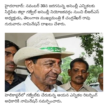
హైదరాబాద్: నవంబర్ 30న జరగనున్న అసెంబ్లీ ఎన్నికలకు
సిద్దిపేట జిల్లా గజ్వేల్ అసెంబ్లీ నియోజకవర్గం నుంచి బీఆర్ఎస్
అధ్యక్షుడు, తెలంగాణ ముఖ్యమంత్రి కే చంద్రశేఖర్ రావు
గురువారం నామినేషన్ దాఖలు చేశారు.
హెలికాప్టర్‌లో గజ్వేల్‌కు చేరుకున్న ఆయన ఎన్నికల రిటర్నింగ్‌
అధికారికి నామినేషన్‌ సమర్పించారు.