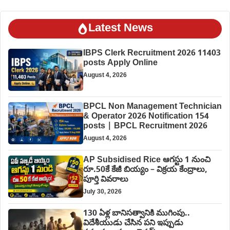
Latest News
IBPS Clerk Recruitment 2026 11403
posts Apply Online
August 4, 2026
BPCL Non Management Technician
& Operator 2026 Notification 154
posts | BPCL Recruitment 2026
August 4, 2026
AP Subsidised Rice ఆగస్టు 1 నుంచి
రూ.50కే కేజీ బియ్యం – విక్రయ కేంద్రాలు,
పూర్తి వివరాలు
July 30, 2026
130 ఏళ్ల బానిసత్వానికి ముగింపు..
విదేశీయుడు చేసిన పని ఇప్పుడు