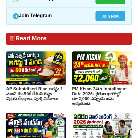
Join Now
Join Telegram
Read More
AP Subsidised Rice ఆగస్టు 1
PM Kisan 24th Installment
నుంచి రూ.50కే కేజీ బియ్యం –
Date 2026: రైతుల ఖాతాల్లో
విక్రయ కేంద్రాలు, పూర్తి వివరాలు
రూ.2,000 ఎప్పుడు జమ
అవుతుంది