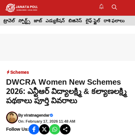
Skip
to
M
content
ట్రావెల్
స్పోర్ట్స్
జాబ్
ఎడ్యుకేషన్
బిజినెస్
లైఫ్ స్టైల్
రాశి ఫలాలు
Schemes
DWCRA Women New Schemes
2026: ఎన్టీఆర్ విద్యాలక్ష్మి & కల్యాణలక్ష్మి
పథకాలు పూర్తి వివరాలు
By
viratnagendar
On: February 17, 2026 11:48 AM
Follow Us: