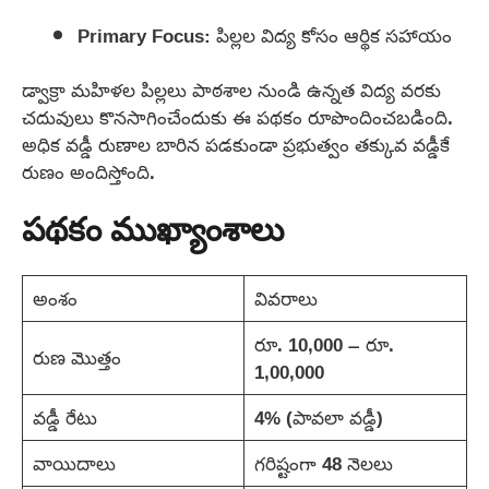
Primary Focus: పిల్లల విద్య కోసం ఆర్థిక సహాయం
డ్వాక్రా మహిళల పిల్లలు పాఠశాల నుండి ఉన్నత విద్య వరకు
చదువులు కొనసాగించేందుకు ఈ పథకం రూపొందించబడింది.
అధిక వడ్డీ రుణాల బారిన పడకుండా ప్రభుత్వం తక్కువ వడ్డీకే
రుణం అందిస్తోంది.
పథకం ముఖ్యాంశాలు
అంశం
వివరాలు
రూ. 10,000 – రూ.
రుణ మొత్తం
1,00,000
వడ్డీ రేటు
4% (పావలా వడ్డీ)
వాయిదాలు
గరిష్టంగా 48 నెలలు