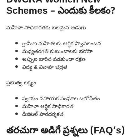
DWCRA Women New
Schemes – ఎందుకు కీలకం?
మహిళా సాధికారతకు బలమైన అడుగు
గ్రామీణ మహిళలకు ఆర్థిక స్వావలంబన
మధ్యతరగతి కుటుంబాలకు భరోసా
అప్పుల బారిన పడకుండా రక్షణ
విద్య & వివాహ భద్రత
ప్రభుత్వ లక్ష్యం
స్వయం సహాయక సంఘాల బలోపేతం
మహిళా ఆర్థిక సాధికారత
డిజిటల్ పారదర్శకత
తరచుగా అడిగే ప్రశ్నలు (FAQ’s)