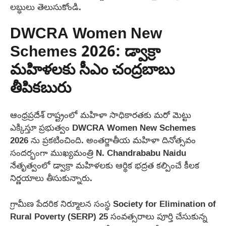
లబ్ధులు తెలుసుకోండి.
DWCRA Women New
Schemes 2026: డ్వాక్రా
మహిళలకు సీఎం చంద్రబాబు
తీపికబురు
ఆంధ్రప్రదేశ్ రాష్ట్రంలో మహిళా సాధికారతకు మరో మెట్టు
ఎక్కిస్తూ ప్రభుత్వం DWCRA Women New Schemes
2026 ను ప్రకటించింది. అంతర్జాతీయ మహిళా దినోత్సవం
సందర్భంగా ముఖ్యమంత్రి N. Chandrababu Naidu
నేతృత్వంలో డ్వాక్రా మహిళలకు ఆర్థిక భద్రత కల్పించే కీలక
నిర్ణయాలు తీసుకున్నారు.
గ్రామీణ పేదరిక నిర్మూలన సంస్థ Society for Elimination of
Rural Poverty (SERP) 25 సంవత్సరాలు పూర్తి చేసుకున్న