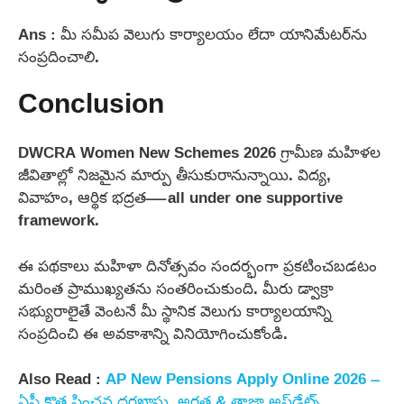
Ans : మీ సమీప వెలుగు కార్యాలయం లేదా యానిమేటర్‌ను
సంప్రదించాలి.
Conclusion
DWCRA Women New Schemes 2026 గ్రామీణ మహిళల
జీవితాల్లో నిజమైన మార్పు తీసుకురానున్నాయి. విద్య,
వివాహం, ఆర్థిక భద్రత—all under one supportive
framework.
ఈ పథకాలు మహిళా దినోత్సవం సందర్భంగా ప్రకటించబడటం
మరింత ప్రాముఖ్యతను సంతరించుకుంది. మీరు డ్వాక్రా
సభ్యురాలైతే వెంటనే మీ స్థానిక వెలుగు కార్యాలయాన్ని
సంప్రదించి ఈ అవకాశాన్ని వినియోగించుకోండి.
Also Read :
AP New Pensions Apply Online 2026 –
ఏపీ కొత్త పింఛన్ల దరఖాస్తు, అర్హత & తాజా అప్‌డేట్స్