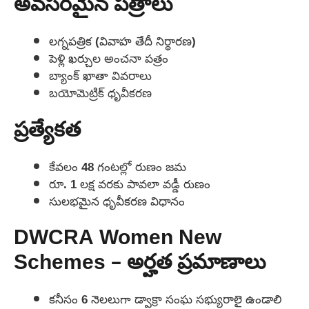
అవసరమైన పత్రాలు
లగ్నపత్రిక (వివాహ తేదీ నిర్ధారణ)
పెళ్లి ఖర్చుల అంచనా పత్రం
బ్యాంక్ ఖాతా వివరాలు
బయోమెట్రిక్ ధృవీకరణ
ప్రత్యేకత
కేవలం 48 గంటల్లో రుణం జమ
రూ. 1 లక్ష వరకు పావలా వడ్డీ రుణం
సులభమైన ధృవీకరణ విధానం
DWCRA Women New
Schemes – అర్హత ప్రమాణాలు
కనీసం 6 నెలలుగా డ్వాక్రా సంఘ సభ్యురాలై ఉండాలి