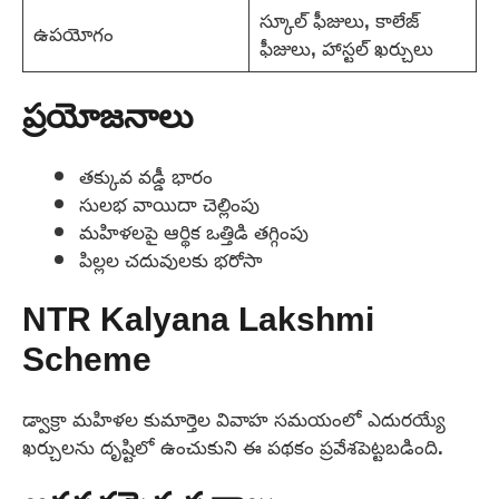
స్కూల్ ఫీజులు, కాలేజ్
ఉపయోగం
ఫీజులు, హాస్టల్ ఖర్చులు
ప్రయోజనాలు
తక్కువ వడ్డీ భారం
సులభ వాయిదా చెల్లింపు
మహిళలపై ఆర్థిక ఒత్తిడి తగ్గింపు
పిల్లల చదువులకు భరోసా
NTR Kalyana Lakshmi
Scheme
డ్వాక్రా మహిళల కుమార్తెల వివాహ సమయంలో ఎదురయ్యే
ఖర్చులను దృష్టిలో ఉంచుకుని ఈ పథకం ప్రవేశపెట్టబడింది.