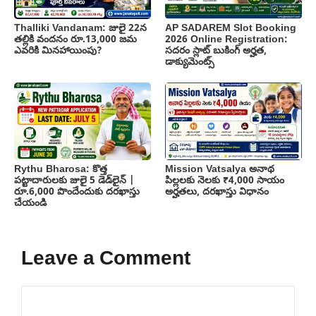
Thalliki Vandanam: జులై 22న
AP SADAREM Slot Booking
తల్లికి వందనం రూ.13,000 జమ
2026 Online Registration:
ఎవరికి మినహాయింపు?
సదరం స్లాట్ బుకింగ్ అర్హత,
డాక్యుమెంట్స్
Rythu Bharosa: కొత్త
Mission Vatsalya అనాథ
పట్టాదారులకు జులై 5 డెడ్‌లైన్ |
పిల్లలకు నెలకు ₹4,000 సాయం
రూ.6,000 పొందేందుకు దరఖాస్తు
అర్హతలు, దరఖాస్తు విధానం
చేయండి
Leave a Comment
Comment