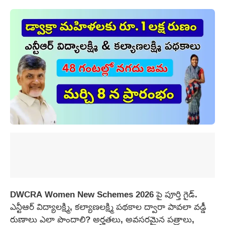
DWCRA Women New Schemes 2026 పై పూర్తి గైడ్.
ఎన్టీఆర్ విద్యాలక్ష్మి, కల్యాణలక్ష్మి పథకాల ద్వారా పావలా వడ్డీ
రుణాలు ఎలా పొందాలి? అర్హతలు, అవసరమైన పత్రాలు,