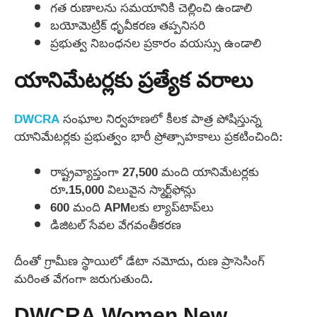
గత రుణాలను సమయానికి చెల్లించి ఉండాలి
బయోమెట్రిక్ ధృవీకరణ తప్పనిసరి
ప్రభుత్వ నిబంధనల ప్రకారం వయస్సు ఉండాలి
యానిమేటర్లకు ప్రత్యేక వరాలు
DWCRA
సంఘాల నిర్వహణలో కీలక పాత్ర పోషిస్తున్న
యానిమేటర్లకు ప్రభుత్వం భారీ ప్రోత్సాహకాలు ప్రకటించింది:
రాష్ట్రవ్యాప్తంగా 27,500 మంది యానిమేటర్లకు
రూ.15,000 విలువైన స్మార్ట్‌ఫోన్లు
600 మంది APMలకు ల్యాప్‌టాప్‌లు
డిజిటల్ సేవల వేగవంతీకరణ
దీంతో గ్రామీణ స్థాయిలో డేటా నమోదు, రుణ ప్రాసెసింగ్
మరింత వేగంగా జరుగుతుంది.