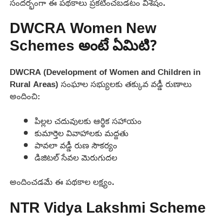
సందర్భంగా ఈ పథకాలు ప్రకటించబడటం విశేషం.
DWCRA Women New
Schemes అంటే ఏమిటి?
DWCRA (Development of Women and Children in
Rural Areas) సంఘాల సభ్యులకు తక్కువ వడ్డీ రుణాలు
అందించి:
పిల్లల చదువులకు ఆర్థిక సహాయం
కుమార్తెల వివాహాలకు మద్దతు
పావలా వడ్డీ రుణ సౌకర్యం
డిజిటల్ సేవల మెరుగుదల
అందించడమే ఈ పథకాల లక్ష్యం.
NTR Vidya Lakshmi Scheme