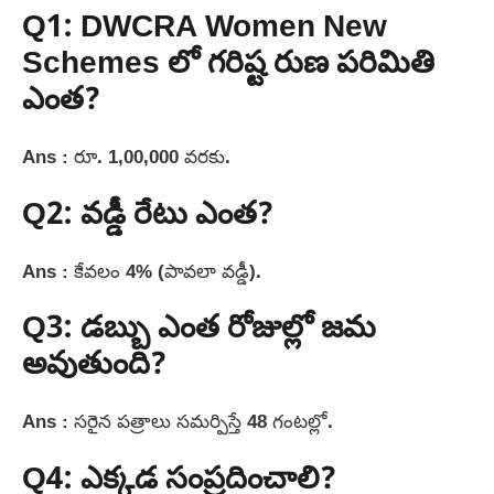
Q1: DWCRA Women New
Schemes లో గరిష్ట రుణ పరిమితి
ఎంత?
Ans : రూ. 1,00,000 వరకు.
Q2: వడ్డీ రేటు ఎంత?
Ans : కేవలం 4% (పావలా వడ్డీ).
Q3: డబ్బు ఎంత రోజుల్లో జమ
అవుతుంది?
Ans : సరైన పత్రాలు సమర్పిస్తే 48 గంటల్లో.
Q4: ఎక్కడ సంప్రదించాలి?