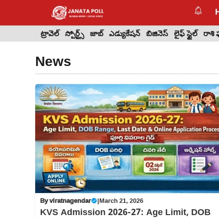
Skip
to
content
ట్రావెల్
స్పోర్ట్స్
జాబ్
ఎడ్యుకేషన్
బిజినెస్
లైఫ్ స్టైల్
రాశి
News
By
viratnagendar
|
March 21, 2026
KVS Admission 2026-27: Age Limit, DOB