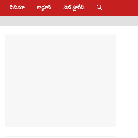
సినిమా
కార్టూన్
వెబ్ స్టోరీస్