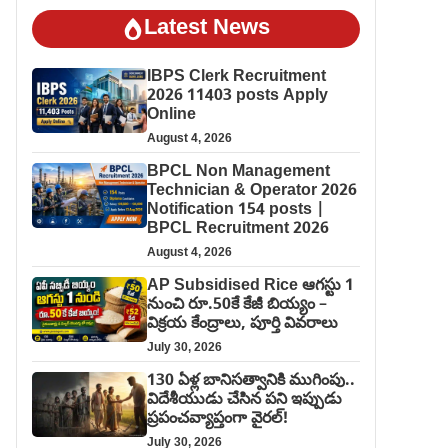
Latest News
IBPS Clerk Recruitment
2026 11403 posts Apply
Online
August 4, 2026
BPCL Non Management
Technician & Operator 2026
Notification 154 posts |
BPCL Recruitment 2026
August 4, 2026
AP Subsidised Rice ఆగస్టు 1
నుంచి రూ.50కే కేజీ బియ్యం –
విక్రయ కేంద్రాలు, పూర్తి వివరాలు
July 30, 2026
130 ఏళ్ల బానిసత్వానికి ముగింపు..
విదేశీయుడు చేసిన పని ఇప్పుడు
ప్రపంచవ్యాప్తంగా వైరల్!
July 30, 2026