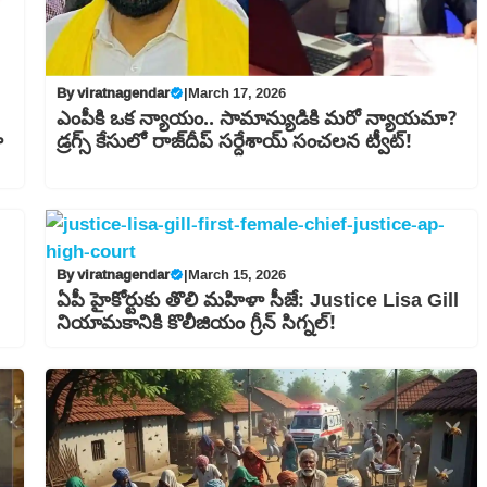
By
viratnagendar
|
March 17, 2026
ఎంపీకి ఒక న్యాయం.. సామాన్యుడికి మరో న్యాయమా?
ా
డ్రగ్స్ కేసులో రాజ్‍దీప్ సర్దేశాయ్ సంచలన ట్వీట్!
By
viratnagendar
|
March 15, 2026
ఏపీ హైకోర్టుకు తొలి మహిళా సీజే: Justice Lisa Gill
నియామకానికి కొలీజియం గ్రీన్ సిగ్నల్!