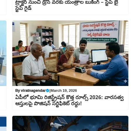
ట్రాక్టర్ నుంచి డ్రోన్ వరకు యంత్రాల బుకింగ్ – స్టెప్ బై
స్టెప్ గైడ్
By
viratnagendar
|
March 19, 2026
ఏపీలో భూమి రిజిస్ట్రేషన్ కొత్త రూల్స్ 2026: వారసత్వ
ఆస్తులపై పొజిషన్ సర్టిఫికెట్ రద్దు!