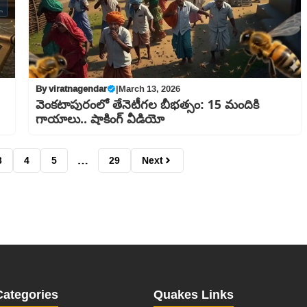
By
viratnagendar
|
March 13, 2026
వెంకటాపురంలో తేనెటీగల బీభత్సం: 15 మందికి
గాయాలు.. షాకింగ్ వీడియో
3
4
5
…
29
Next
Categories
Quakes Links