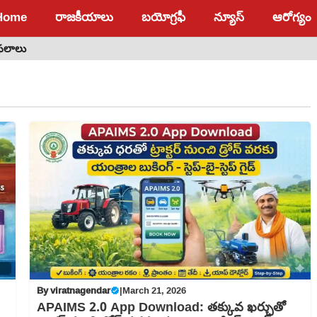
Home
రాజకీయాలు
బయోగ్రఫీ
న్యూస్
ఆరోగ్యం
 ఫలాలు
By
viratnagendar
|
March 21, 2026
APAIMS 2.0 App Download: తక్కువ ఖర్చుతో