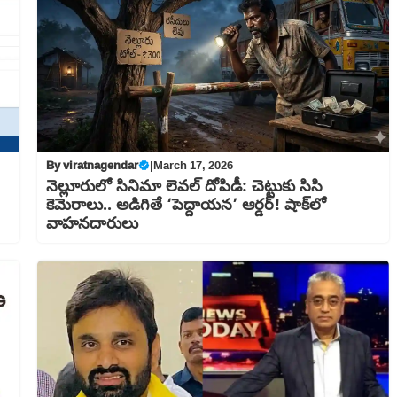
By
viratnagendar
|
March 17, 2026
నెల్లూరులో సినిమా లెవల్ దోపిడీ: చెట్టుకు సిసి
కెమెరాలు.. అడిగితే ‘పెద్దాయన’ ఆర్డర్! షాక్‌లో
వాహనదారులు