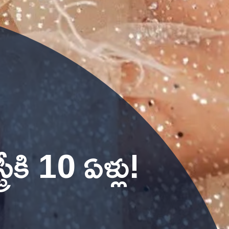
ీకి 10 ఏళ్లు!