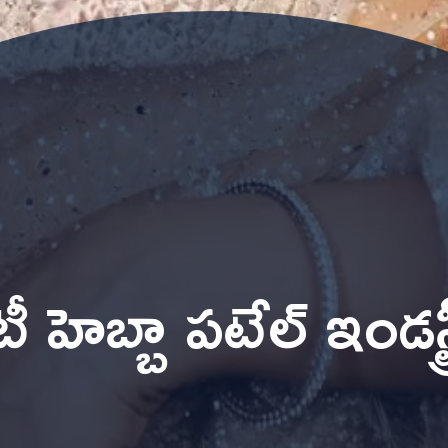
 హెబ్బా పటేల్ ఇండస్ట్ర