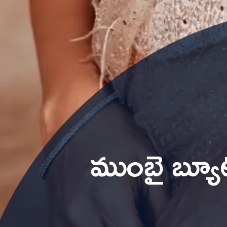
ముంబై బ్యూటీ